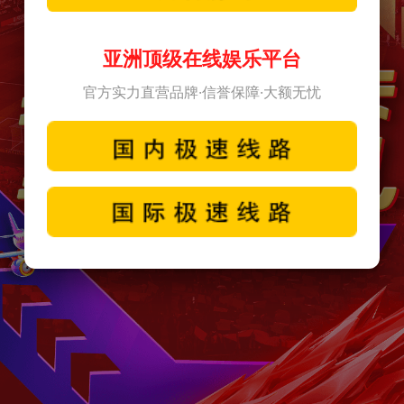
亚洲顶级在线娱乐平台
官方实力直营品牌·信誉保障·大额无忧